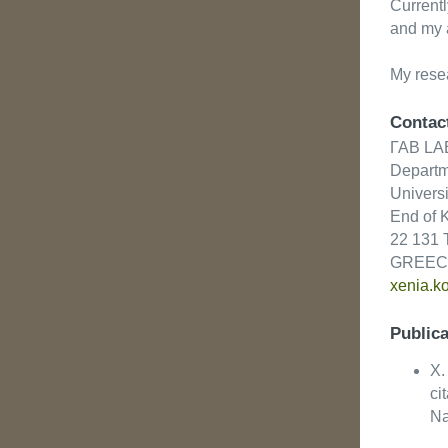
Currentl
and my a
My resea
Contact
ΓΑΒ LAB
Departm
Univers
End of K
22 131 T
GREEC
xenia.k
Publica
X.
ci
Na