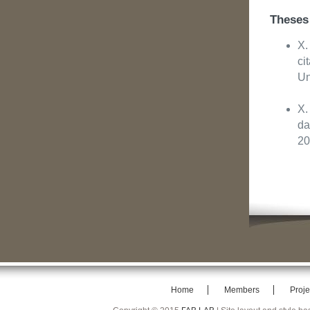
Theses
X.
ci
Un
X.
da
2
Home
Members
Proje